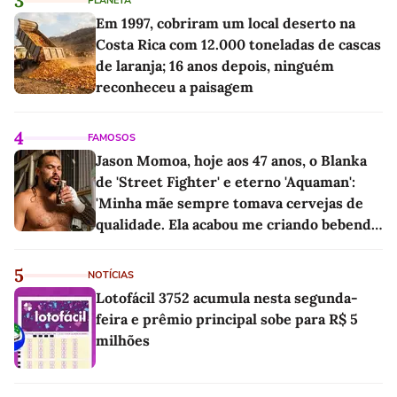
3
PLANETA
Em 1997, cobriram um local deserto na
Costa Rica com 12.000 toneladas de cascas
de laranja; 16 anos depois, ninguém
reconheceu a paisagem
4
FAMOSOS
Jason Momoa, hoje aos 47 anos, o Blanka
de 'Street Fighter' e eterno 'Aquaman':
'Minha mãe sempre tomava cervejas de
qualidade. Ela acabou me criando bebendo
as melhores'
5
NOTÍCIAS
Lotofácil 3752 acumula nesta segunda-
feira e prêmio principal sobe para R$ 5
milhões