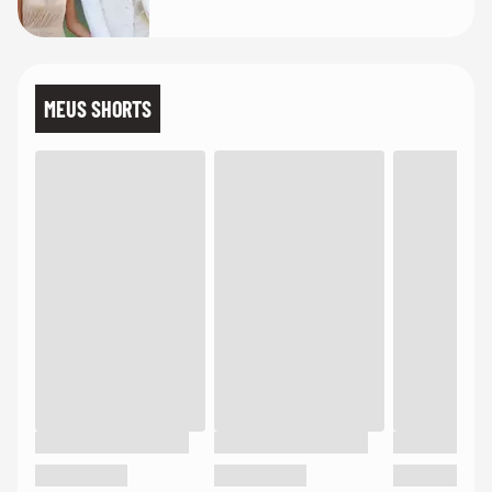
quanto em uma festa com terno
de linho
MEUS SHORTS