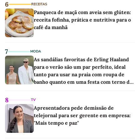
6
RECEITAS
Panqueca de maçã com aveia sem glúten:
receita fofinha, prática e nutritiva para o
café da manhã
7
MODA
As sandálias favoritas de Erling Haaland
para o verão são um par perfeito, ideal
tanto para usar na praia com roupa de
banho quanto em uma festa com terno de
linho
8
TV
Apresentadora pede demissão de
telejornal para ser gerente em empresa:
"Mais tempo e paz"