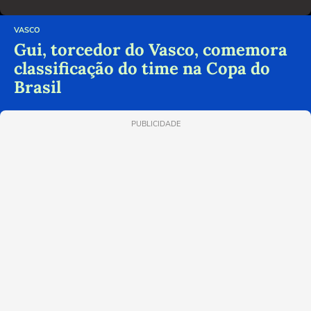
VASCO
Gui, torcedor do Vasco, comemora
classificação do time na Copa do
Brasil
PUBLICIDADE