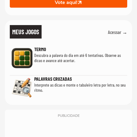
Vote aqui!
MEUS JOGOS
Acessar →
TERMO
Descubra a palavra do dia em até 6 tentativas. Observe as
dicas e avance até acertar.
PALAVRAS CRUZADAS
Interprete as dicas e monte o tabuleiro letra por letra, no seu
ritmo.
PUBLICIDADE