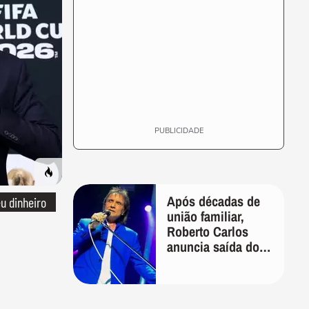
PUBLICIDADE
Após décadas de
u dinheiro
união familiar,
Roberto Carlos
anuncia saída do
filho de Erasmo de
sua gestão