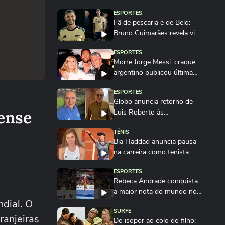
ESPORTES
Fã de pescaria e de Belo:
Bruno Guimarães revela vida
pessoal após...
ESPORTES
Morre Jorge Messi: craque
argentino publicou última
foto com o pai...
ESPORTES
Globo anuncia retorno de
nense
Luis Roberto às
transmissões após quatro...
TÊNIS
Bia Haddad anuncia pausa
na carreira como tenista:
'Até breve'
ESPORTES
Rebeca Andrade conquista
a maior nota do mundo no
ndial. O
salto em 2026...
SURFE
ranjeiras
Do isopor ao colo do filho: