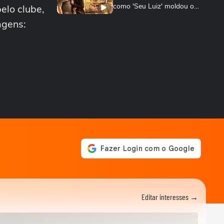
como 'Seu Luiz' moldou o
elo clube,
campeão Italo...
agens:
GINÁSTICA
Rebeca Andrade conquista
a maior nota do mundo no
salto em 2026
PALMEIRAS
Palmeiras reforça combate à
violência contra a mulher
nos 20 anos...
ESPORTES
Rayssa Leal destaca legado
olímpico do skate, mas diz
que esporte...
ESPORTES
Rayssa Leal fala sobre
competir no Dia dos Pais e
diz que ganhará...
ESPORTES
Alex Escobar passa por
Editar interesses →
cirurgia para retirada de
tumor
ESPORTES