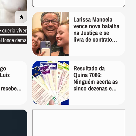
Larissa Manoela
vence nova batalha
queria viver
na Justiça e se
livra de contrato
oi longe demais
vitalício assinado
pelos pais na
infância
ago
Resultado da
Luiz
Quina 7086:
Ninguém acerta as
 recebeu
cinco dezenas e
 ex-
prêmio acumula
em R$ 1,5 milhão