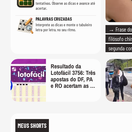
tentativas. Observe as dicas e avance até
acertar.
PALAVRAS CRUZADAS
Interprete as dicas e monte o tabuleiro
→ Frase do 
letra por letra, no seu ritmo.
filósofo chi
segunda c
que só tem
Resultado da
Lotofácil 3756: Três
apostas do DF, PA
e RO acertam as 15
dezenas nesta
sexta-feira
MEUS SHORTS