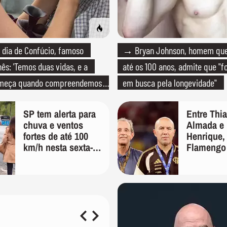
dia de Confúcio, famoso
→ Bryan Johnson, homem que 
nês: 'Temos duas vidas, e a
até os 100 anos, admite que "f
omeça quando compreendemos
em busca pela longevidade"
os uma'
SP tem alerta para
Entre Thi
chuva e ventos
Almada e 
fortes de até 100
Henrique,
km/h nesta sexta-
Flamengo
feira; veja a
oferta por
previsão do tempo
Palmeiras