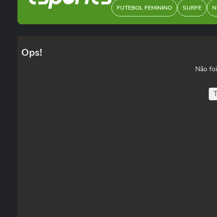
FUTEBOL FEMININO
SURFE
N
Ops!
Não foi
T