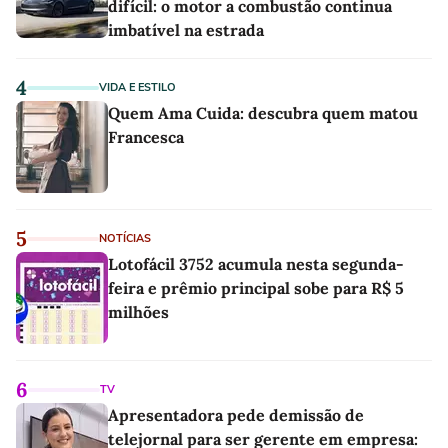
difícil: o motor a combustão continua
imbatível na estrada
4
VIDA E ESTILO
Quem Ama Cuida: descubra quem matou
Francesca
5
NOTÍCIAS
Lotofácil 3752 acumula nesta segunda-
feira e prêmio principal sobe para R$ 5
milhões
6
TV
Apresentadora pede demissão de
telejornal para ser gerente em empresa: