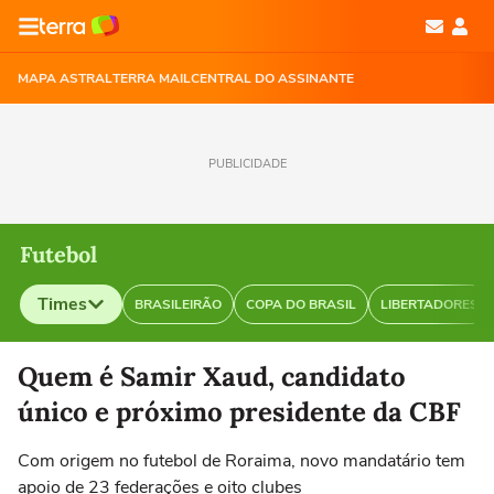
MAPA ASTRAL
TERRA MAIL
CENTRAL DO ASSINANTE
PUBLICIDADE
Futebol
Times
BRASILEIRÃO
COPA DO BRASIL
LIBERTADORES
Selecione o time para ver as notícias
Quem é Samir Xaud, candidato
único e próximo presidente da CBF
Com origem no futebol de Roraima, novo mandatário tem
apoio de 23 federações e oito clubes