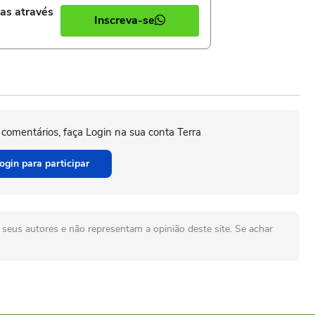
ias através
Inscreva-se
 comentários, faça Login na sua conta Terra
ogin para participar
seus autores e não representam a opinião deste site. Se achar