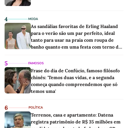
4
MODA
As sandálias favoritas de Erling Haaland
para o verão são um par perfeito, ideal
tanto para usar na praia com roupa de
banho quanto em uma festa com terno de
linho
5
FAMOSOS
Frase do dia de Confúcio, famoso filósofo
chinês: 'Temos duas vidas, e a segunda
começa quando compreendemos que só
temos uma'
6
POLÍTICA
Terrenos, casa e apartamento: Datena
registra patrimônio de R$ 35 milhões em