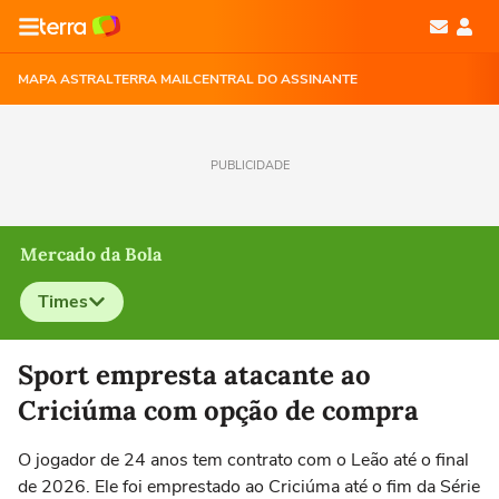
MAPA ASTRAL
TERRA MAIL
CENTRAL DO ASSINANTE
PUBLICIDADE
Mercado da Bola
Times
Selecione o time para ver as notícias
Sport empresta atacante ao
Criciúma com opção de compra
O jogador de 24 anos tem contrato com o Leão até o final
de 2026. Ele foi emprestado ao Criciúma até o fim da Série