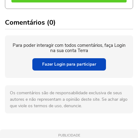
Comentários (0)
Para poder interagir com todos comentários, faça Login
na sua conta Terra
Fazer Login para participar
Os comentários são de responsabilidade exclusiva de seus
autores e não representam a opinião deste site. Se achar algo
que viole os termos de uso, denuncie.
PUBLICIDADE