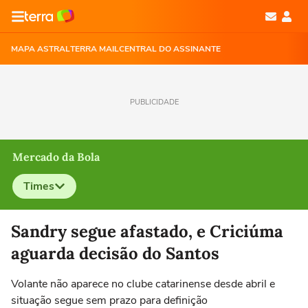
MAPA ASTRAL
TERRA MAIL
CENTRAL DO ASSINANTE
PUBLICIDADE
Mercado da Bola
Times
Selecione o time para ver as notícias
Sandry segue afastado, e Criciúma
aguarda decisão do Santos
Volante não aparece no clube catarinense desde abril e
situação segue sem prazo para definição