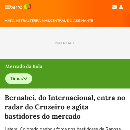
MAPA ASTRAL
TERRA MAIL
CENTRAL DO ASSINANTE
PUBLICIDADE
Mercado da Bola
Times
Selecione o time para ver as notícias
Bernabei, do Internacional, entra no
radar do Cruzeiro e agita
bastidores do mercado
Lateral Colorado ganhou força nos bastidores da Raposa