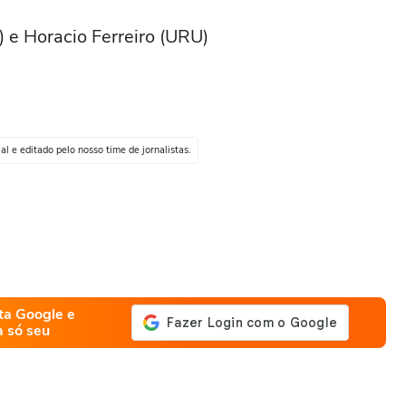
)
 e Horacio Ferreiro (URU)
al e editado pelo nosso time de jornalistas.
ta Google e
a só seu