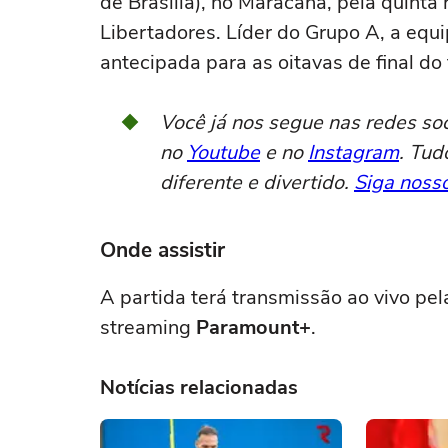
de Brasília), no Maracanã, pela quint
Libertadores. Líder do Grupo A, a equi
antecipada para as oitavas de final do 
Você já nos segue nas redes so
no
Youtube
e no
Instagram
. Tud
diferente e divertido.
Siga nosso
Onde assistir
A partida terá transmissão ao vivo pe
streaming
Paramount+
.
Notícias relacionadas