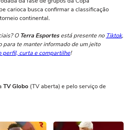
a rodada da fase de grupos da Copa
pe carioca busca confirmar a classificação
torneio continental.
ciais? O
Terra Esportes
está presente no
Tiktok
,
o para te manter informado de um jeito
 perfil, curta e compartilhe
!
la
TV Globo
(TV aberta) e pelo serviço de