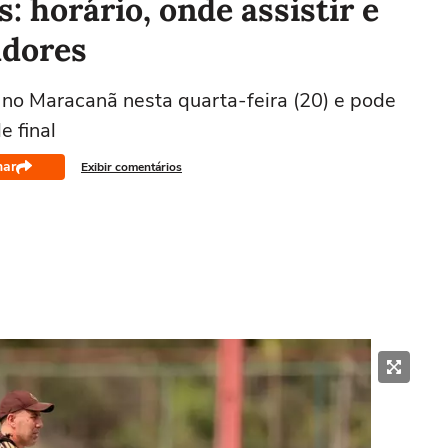
: horário, onde assistir e
adores
no Maracanã nesta quarta-feira (20) e pode
e final
har
Exibir comentários