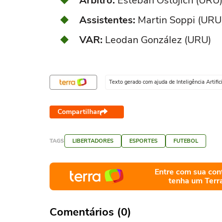
Árbitro:
Esteban Ostojich (URU
Assistentes:
Martin Soppi (URU)
VAR:
Leodan González (URU)
Texto gerado com ajuda de Inteligência Artifici
Compartilhar
TAGS
LIBERTADORES
ESPORTES
FUTEBOL
Entre com sua con
tenha um Terr
Comentários (0)