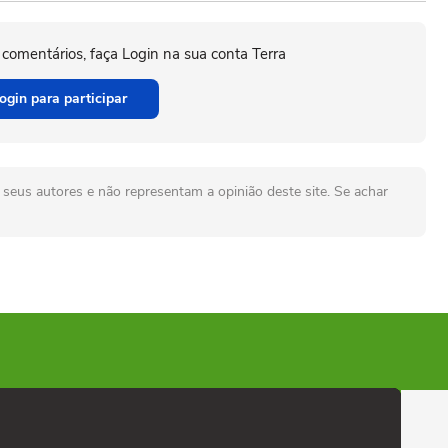
 comentários, faça Login na sua conta Terra
ogin para participar
seus autores e não representam a opinião deste site. Se achar