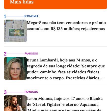
Mais lidas
1
ECONOMIA
Mega-Sena não tem vencedores e prêmio
acumula em R$ 135 milhões; veja dezenas
2
FAMOSOS
Bruna Lombardi, hoje aos 74 anos, e o
segredo de sua longevidade: 'Sempre que
puder, caminhe, faça atividades físicas,
movimente o corpo. Exercícios diários,
mesmo pequenos, são libertadores'
3
FAMOSOS
Jason Momoa, hoje aos 47 anos, o Blanka
de 'Street Fighter' e eterno 'Aquaman':
'Minha mãe sempre tomava cervejas de