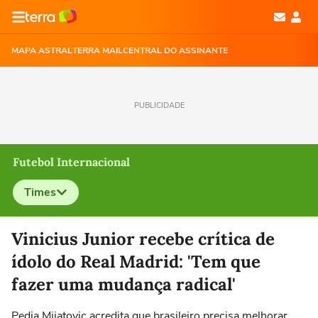
MAPA ASTRAL
TERRA MAIL
CENTRAL DO ASSINANTE
PUBLICIDADE
Futebol Internacional
Times
Selecione o time para ver as notícias
Vinicius Junior recebe crítica de
ídolo do Real Madrid: 'Tem que
fazer uma mudança radical'
Pedja Mijatovic acredita que brasileiro precisa melhorar