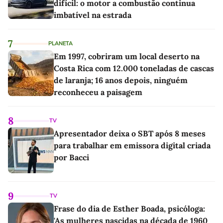
difícil: o motor a combustão continua
imbatível na estrada
7
PLANETA
Em 1997, cobriram um local deserto na
Costa Rica com 12.000 toneladas de cascas
de laranja; 16 anos depois, ninguém
reconheceu a paisagem
8
TV
Apresentador deixa o SBT após 8 meses
para trabalhar em emissora digital criada
por Bacci
9
TV
Frase do dia de Esther Boada, psicóloga:
'As mulheres nascidas na década de 1960