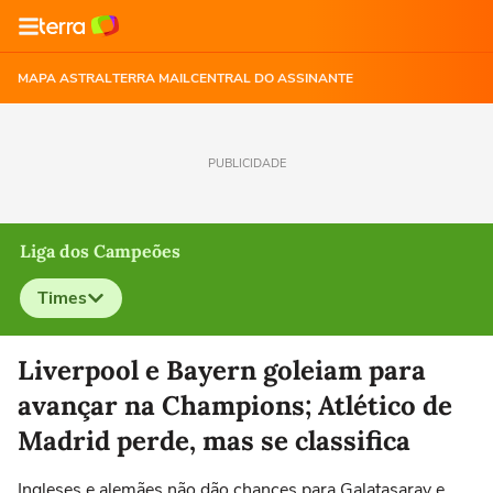
MAPA ASTRAL
TERRA MAIL
CENTRAL DO ASSINANTE
PUBLICIDADE
Liga dos Campeões
Times
Selecione o time para ver as notícias
Liverpool e Bayern goleiam para
avançar na Champions; Atlético de
Madrid perde, mas se classifica
Ingleses e alemães não dão chances para Galatasaray e