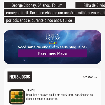
→ George Clooney, 64 anos: 'Foi um
→ Filha de Silvio
começo difícil. Dormi no chão de um armário
milhões em cand
por dois anos e, durante cinco anos, fui de
bicicleta aos testes de elenco'
Você sabe de onde vêm seus bloqueios?
Fazer meu Mapa
MEUS JOGOS
Acessar →
TERMO
Descubra a palavra do dia em até 6 tentativas. Observe as
dicas e avance até acertar.