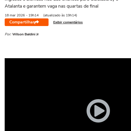
Atalanta e garantem vaga nas quartas de final
18 mar
2026
- 19h14
(atualizado às 19h14)
Compartilhar
Exibir comentários
Por:
Wilson Baldini Jr