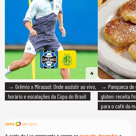
→ Grêmio x Mirassol: Onde assistir ao vivo,
→ Panqueca de 
horário e escalações da Copa do Brasil
glúten: receita fo
para o café da 
A carta da Lua representa o apego ao
passado
,
decepções
e