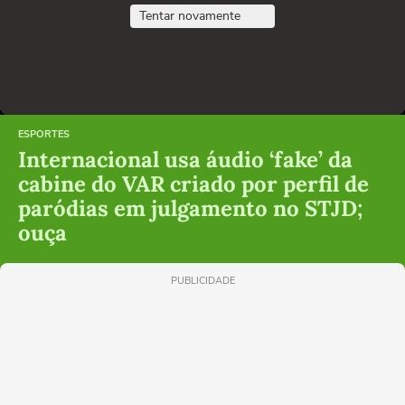
Tentar novamente
ESPORTES
Internacional usa áudio ‘fake’ da
cabine do VAR criado por perfil de
paródias em julgamento no STJD;
ouça
PUBLICIDADE