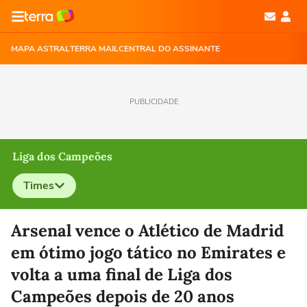
MAPA ASTRAL
TERRA MAIL
CENTRAL DO ASSINANTE
PUBLICIDADE
Liga dos Campeões
Times
Selecione o time para ver as notícias
Arsenal vence o Atlético de Madrid
em ótimo jogo tático no Emirates e
volta a uma final de Liga dos
Campeões depois de 20 anos