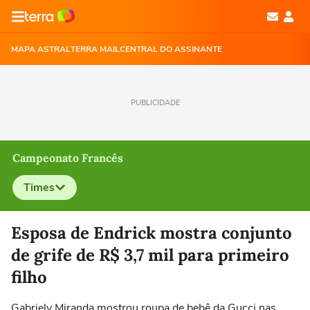
MAPA ASTRAL
TERRA MAIL
CENTRAL DO ASSINANTE
PUBLICIDADE
Campeonato Francês
Times
Selecione o time para ver as notícias
Esposa de Endrick mostra conjunto
de grife de R$ 3,7 mil para primeiro
filho
Gabriely Miranda mostrou roupa de bebê da Gucci nas