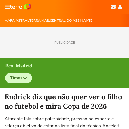
MAPA ASTRAL
TERRA MAIL
CENTRAL DO ASSINANTE
PUBLICIDADE
Real Madrid
Times
Selecione o time para ver as notícias
Endrick diz que não quer ver o filho
no futebol e mira Copa de 2026
Atacante fala sobre paternidade, pressão no esporte e
reforça objetivo de estar na lista final do técnico Ancelotti