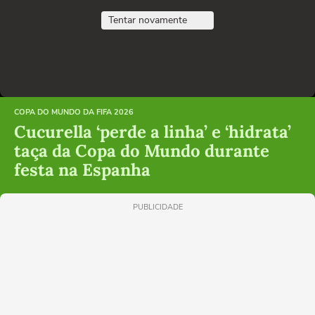
Tentar novamente
COPA DO MUNDO DA FIFA 2026
Cucurella ‘perde a linha’ e ‘hidrata’
taça da Copa do Mundo durante
festa na Espanha
PUBLICIDADE