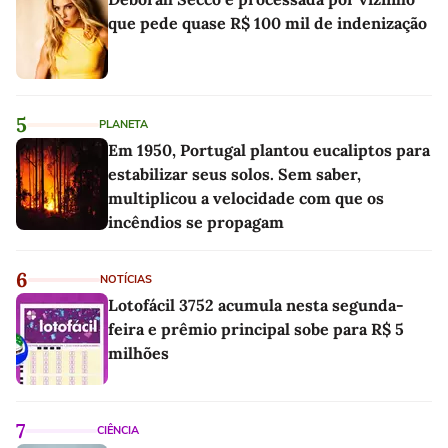
que pede quase R$ 100 mil de indenização
5
PLANETA
Em 1950, Portugal plantou eucaliptos para
estabilizar seus solos. Sem saber,
multiplicou a velocidade com que os
incêndios se propagam
6
NOTÍCIAS
Lotofácil 3752 acumula nesta segunda-
feira e prêmio principal sobe para R$ 5
milhões
7
CIÊNCIA