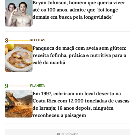
Bryan Johnson, homem que queria viver
até os 100 anos, admite que "foi longe
demais em busca pela longevidade"
8
RECEITAS
Panqueca de maçã com aveia sem glúten:
receita fofinha, prática e nutritiva para o
café da manhã
9
PLANETA
Em 1997, cobriram um local deserto na
Costa Rica com 12.000 toneladas de cascas
de laranja; 16 anos depois, ninguém
reconheceu a paisagem
PUBLICIDADE