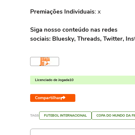
Premiações Individuais
: x
Siga nosso conteúdo nas redes
sociais:
Bluesky
,
Threads
,
Twitter
,
In
Licenciado de Jogada10
Compartilhar
TAGS
FUTEBOL INTERNACIONAL
COPA DO MUNDO DA FI