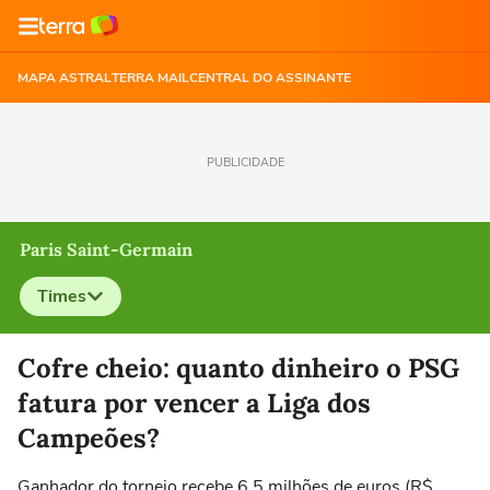
MAPA ASTRAL
TERRA MAIL
CENTRAL DO ASSINANTE
PUBLICIDADE
Paris Saint-Germain
Times
Selecione o time para ver as notícias
Cofre cheio: quanto dinheiro o PSG
fatura por vencer a Liga dos
Campeões?
Ganhador do torneio recebe 6,5 milhões de euros (R$