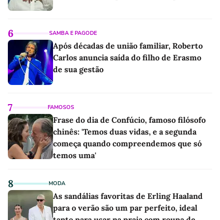
6
SAMBA E PAGODE
Após décadas de união familiar, Roberto
Carlos anuncia saída do filho de Erasmo
de sua gestão
7
FAMOSOS
Frase do dia de Confúcio, famoso filósofo
chinês: 'Temos duas vidas, e a segunda
começa quando compreendemos que só
temos uma'
8
MODA
As sandálias favoritas de Erling Haaland
para o verão são um par perfeito, ideal
tanto para usar na praia com roupa de