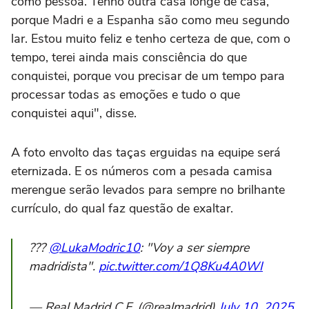
como pessoa. Tenho outra casa longe de casa,
porque Madri e a Espanha são como meu segundo
lar. Estou muito feliz e tenho certeza de que, com o
tempo, terei ainda mais consciência do que
conquistei, porque vou precisar de um tempo para
processar todas as emoções e tudo o que
conquistei aqui", disse.
A foto envolto das taças erguidas na equipe será
eternizada. E os números com a pesada camisa
merengue serão levados para sempre no brilhante
currículo, do qual faz questão de exaltar.
???
@LukaModric10
: "Voy a ser siempre
madridista".
pic.twitter.com/1Q8Ku4A0WI
— Real Madrid C.F. (@realmadrid)
July 10, 2025