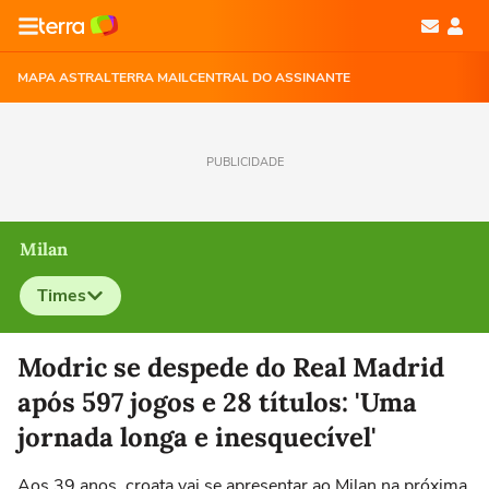
MAPA ASTRAL
TERRA MAIL
CENTRAL DO ASSINANTE
PUBLICIDADE
Milan
Times
Selecione o time para ver as notícias
Modric se despede do Real Madrid
após 597 jogos e 28 títulos: 'Uma
jornada longa e inesquecível'
Aos 39 anos, croata vai se apresentar ao Milan na próxima