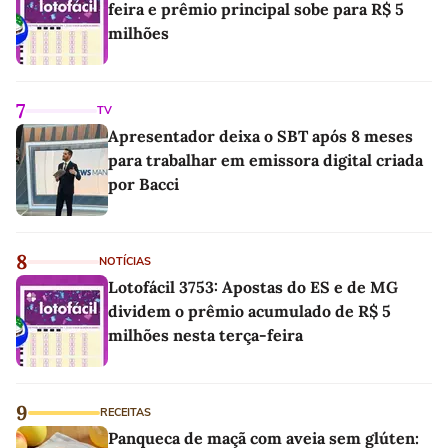
feira e prêmio principal sobe para R$ 5
milhões
7
TV
Apresentador deixa o SBT após 8 meses
para trabalhar em emissora digital criada
por Bacci
8
NOTÍCIAS
Lotofácil 3753: Apostas do ES e de MG
dividem o prêmio acumulado de R$ 5
milhões nesta terça-feira
9
RECEITAS
Panqueca de maçã com aveia sem glúten: