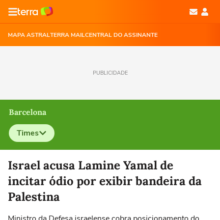
MAPA ASTRAL
TERRA MAIL
CENTRAL DO ASSINANTE
PUBLICIDADE
Barcelona
Times
Selecione o time para ver as notícias
Israel acusa Lamine Yamal de
incitar ódio por exibir bandeira da
Palestina
Ministro da Defesa israelense cobra posicionamento do