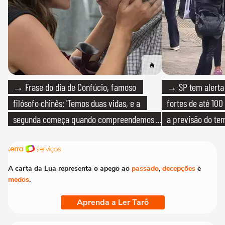
→ Frase do dia de Confúcio, famoso
→ SP tem alerta 
filósofo chinês: 'Temos duas vidas, e a
fortes de até 100
segunda começa quando compreendemos
a previsão do te
que só temos uma'
A carta da Lua representa o apego ao
passado
,
decepções
e
medos
.
Aprenda a Ler Tarô