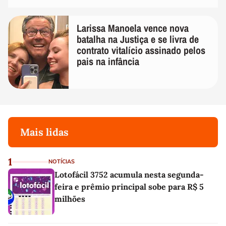
Larissa Manoela vence nova
batalha na Justiça e se livra de
contrato vitalício assinado pelos
pais na infância
Mais lidas
1
NOTÍCIAS
Lotofácil 3752 acumula nesta segunda-
feira e prêmio principal sobe para R$ 5
milhões