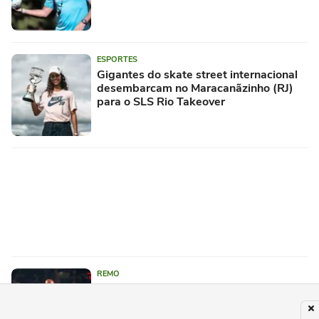
ESPORTES
Gigantes do skate street internacional
desembarcam no Maracanãzinho (RJ)
para o SLS Rio Takeover
REMO
Remo x Santos: Onde assistir ao vivo,
horário, palpite e escalações da Copa
do Brasil