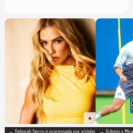
→ Deborah Secco é processada por vizinho
→ Grêmio x Mirass