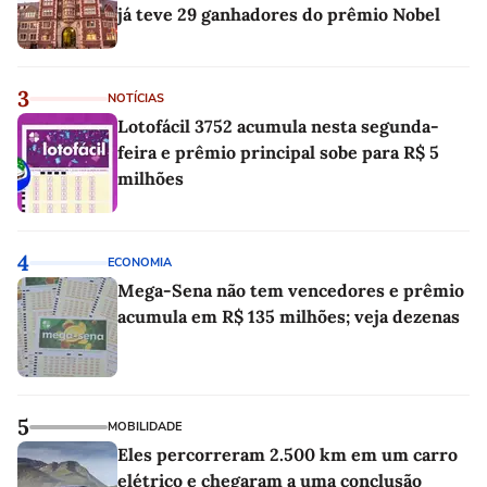
já teve 29 ganhadores do prêmio Nobel
3
NOTÍCIAS
Lotofácil 3752 acumula nesta segunda-
feira e prêmio principal sobe para R$ 5
milhões
4
ECONOMIA
Mega-Sena não tem vencedores e prêmio
acumula em R$ 135 milhões; veja dezenas
5
MOBILIDADE
Eles percorreram 2.500 km em um carro
elétrico e chegaram a uma conclusão