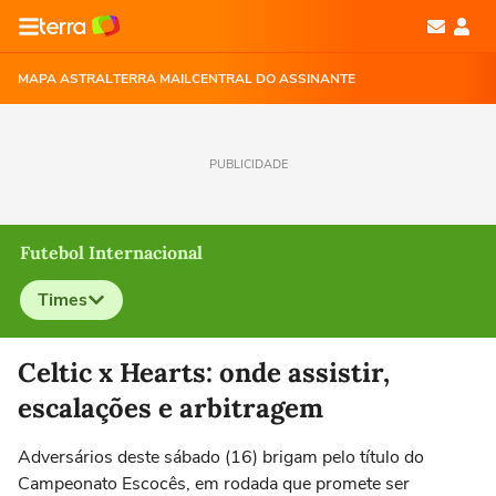
MAPA ASTRAL
TERRA MAIL
CENTRAL DO ASSINANTE
PUBLICIDADE
Futebol Internacional
Times
Selecione o time para ver as notícias
Celtic x Hearts: onde assistir,
escalações e arbitragem
Adversários deste sábado (16) brigam pelo título do
Campeonato Escocês, em rodada que promete ser