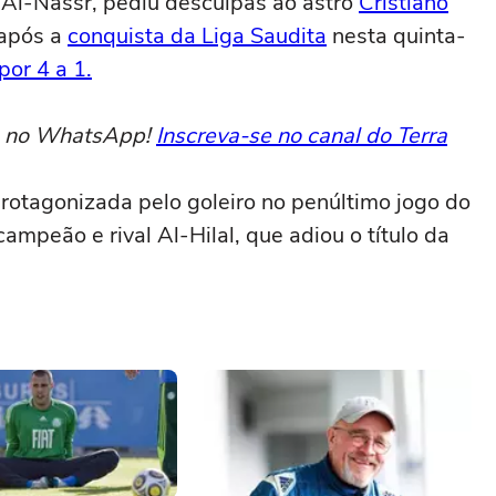
o Al-Nassr, pediu desculpas ao astro
Cristiano
 após a
conquista da Liga Saudita
nesta quinta-
por 4 a 1.
to no WhatsApp!
Inscreva-se no canal do Terra
rotagonizada pelo goleiro no penúltimo jogo do
ampeão e rival Al-Hilal, que adiou o título da