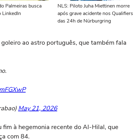
do Palmeiras busca
NLS: Piloto Juha Miettinen morre
 LinkedIn
após grave acidente nos Qualifiers
das 24h de Nürburgring
o goleiro ao astro português, que também fala
no.
JicmFGXwP
rabao)
May 21, 2026
 fim à hegemonia recente do Al-Hilal, que
nça com 84.