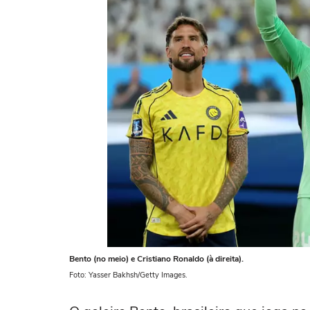
Bento (no meio) e Cristiano Ronaldo (à direita).
Foto: Yasser Bakhsh/Getty Images.