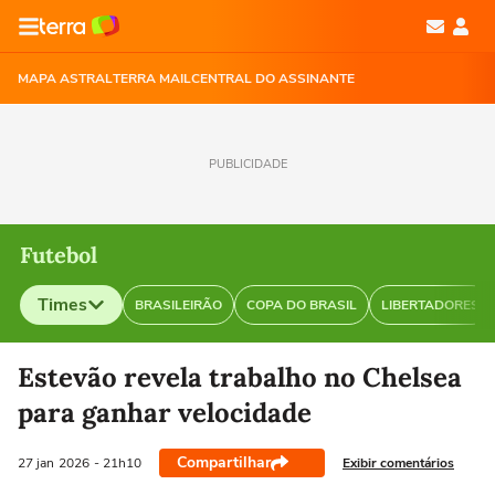
MAPA ASTRAL
TERRA MAIL
CENTRAL DO ASSINANTE
PUBLICIDADE
Futebol
Times
BRASILEIRÃO
COPA DO BRASIL
LIBERTADORES
Selecione o time para ver as notícias
Estevão revela trabalho no Chelsea
para ganhar velocidade
Compartilhar
Exibir comentários
27 jan
2026
- 21h10