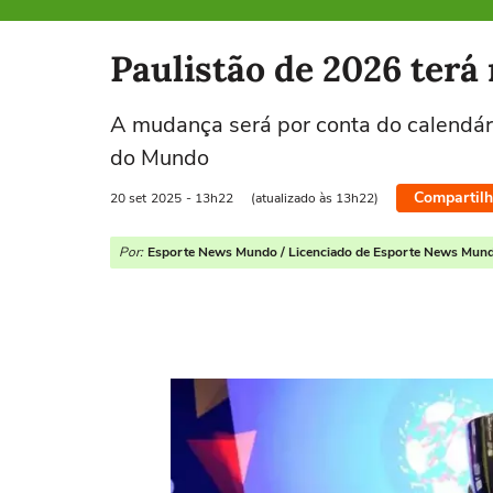
Selecione o time para ver as notícias
Paulistão de 2026 terá
A mudança será por conta do calendár
do Mundo
Compartilh
20 set
2025
- 13h22
(atualizado às 13h22)
Por:
Esporte News Mundo / Licenciado de Esporte News Mun