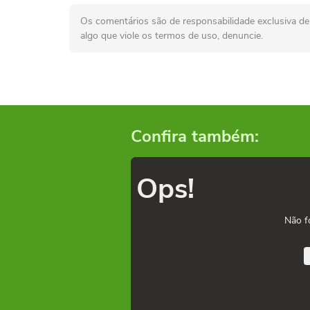
Os comentários são de responsabilidade exclusiva de 
algo que viole os termos de uso, denuncie.
Confira também:
Ops!
Não f