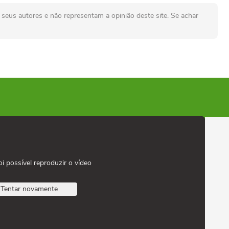
seus autores e não representam a opinião deste site. Se achar
oi possível reproduzir o vídeo
Tentar novamente