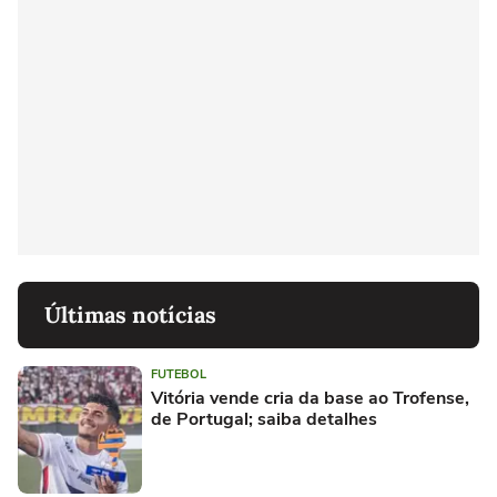
Últimas notícias
FUTEBOL
Vitória vende cria da base ao Trofense,
de Portugal; saiba detalhes