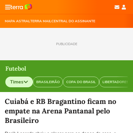
MAPA ASTRAL
TERRA MAIL
CENTRAL DO ASSINANTE
PUBLICIDADE
Futebol
Times
BRASILEIRÃO
COPA DO BRASIL
LIBERTADORES
Selecione o time para ver as notícias
Cuiabá e RB Bragantino ficam no
empate na Arena Pantanal pelo
Brasileiro