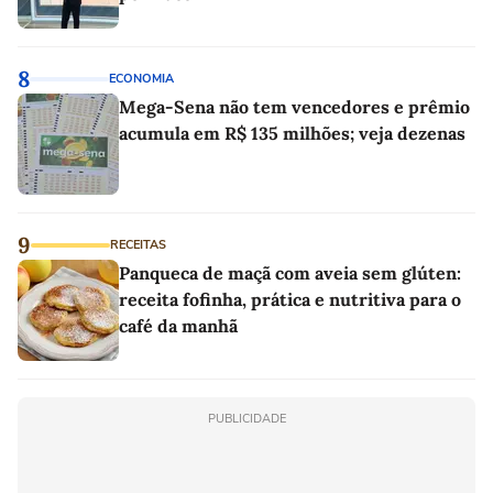
8
ECONOMIA
Mega-Sena não tem vencedores e prêmio
acumula em R$ 135 milhões; veja dezenas
9
RECEITAS
Panqueca de maçã com aveia sem glúten:
receita fofinha, prática e nutritiva para o
café da manhã
PUBLICIDADE