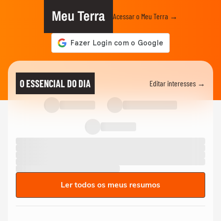
Meu Terra
Acessar o Meu Terra →
O ESSENCIAL DO DIA
Editar interesses →
Ler todos os meus resumos