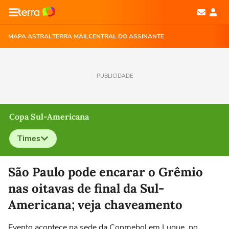
MAPA ASTRAL
TERRA MAIL
CENTRAL DO ASSINANTE
PUBLICIDADE
Copa Sul-Americana
Times
Selecione o time para ver as notícias
São Paulo pode encarar o Grêmio
nas oitavas de final da Sul-
Americana; veja chaveamento
Evento acontece na sede da Conmebol em Luque, no