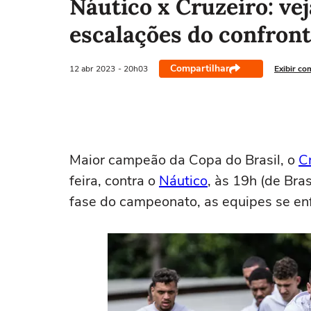
Náutico x Cruzeiro: ve
escalações do confront
Compartilhar
12 abr
2023
- 20h03
Exibir co
Maior campeão da Copa do Brasil, o
C
feira, contra o
Náutico
, às 19h (de Bras
fase do campeonato, as equipes se enf