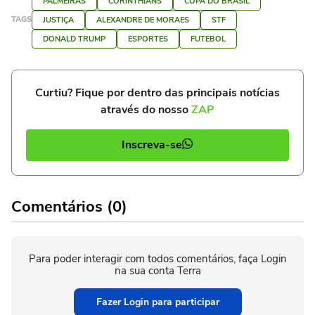
PALMEIRAS
CORINTHIANS
COPA DO BRASIL
TAGS
JUSTIÇA
ALEXANDRE DE MORAES
STF
DONALD TRUMP
ESPORTES
FUTEBOL
Curtiu? Fique por dentro das principais notícias
através do nosso
ZAP
Inscreva-se
Comentários (0)
Para poder interagir com todos comentários, faça Login
na sua conta Terra
Fazer Login para participar