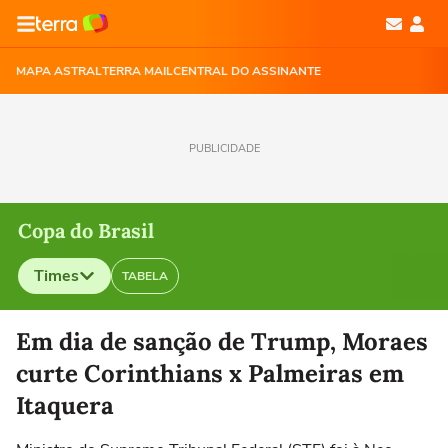
MAPA ASTRAL
TERRA MAIL
CENTRAL DO ASSINANTE
PUBLICIDADE
Copa do Brasil
Times
TABELA
Selecione o time para ver as notícias
Em dia de sanção de Trump, Moraes
curte Corinthians x Palmeiras em
Itaquera