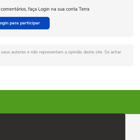
 comentários, faça Login na sua conta Terra
ogin para participar
seus autores e não representam a opinião deste site. Se achar