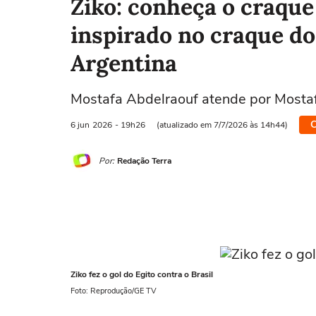
Ziko: conheça o craqu
inspirado no craque do 
Argentina
Mostafa Abdelraouf atende por Mostafa
C
6 jun
2026
- 19h26
(atualizado em 7/7/2026 às 14h44)
Por:
Redação Terra
Ziko fez o gol do Egito contra o Brasil
Foto: Reprodução/GE TV