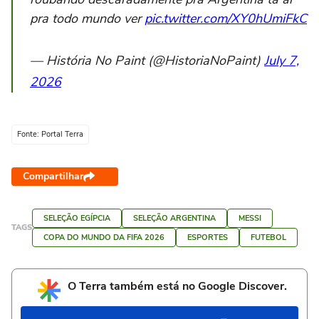
pra todo mundo ver
pic.twitter.com/XY0hUmiFkC
— História No Paint (@HistoriaNoPaint)
July 7,
2026
Fonte: Portal Terra
Compartilhar
SELEÇÃO EGÍPCIA
SELEÇÃO ARGENTINA
MESSI
TAGS
COPA DO MUNDO DA FIFA 2026
ESPORTES
FUTEBOL
O Terra também está no Google Discover.