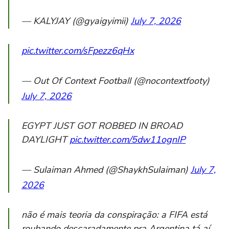
— KALYJAY (@gyaigyimii)
July 7, 2026
pic.twitter.com/sFpezz6qHx
— Out Of Context Football (@nocontextfooty)
July 7, 2026
EGYPT JUST GOT ROBBED IN BROAD
DAYLIGHT
pic.twitter.com/5dw11ognIP
— Sulaiman Ahmed (@ShaykhSulaiman)
July 7,
2026
não é mais teoria da conspiração: a FIFA está
roubando descaradamente pra Argentina tá aí