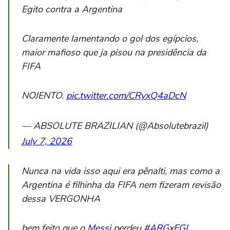
Egito contra a Argentina
Claramente lamentando o gol dos egípcios,
maior mafioso que ja pisou na presidência da
FIFA
NOJENTO.
pic.twitter.com/CRyxQ4aDcN
— ABSOLUTE BRAZILIAN (@Absolutebrazil)
July 7, 2026
Nunca na vida isso aqui era pênalti, mas como a
Argentina é filhinha da FIFA nem fizeram revisão
dessa VERGONHA
bem feito que o
Messi
perdeu
#ARGxEGI