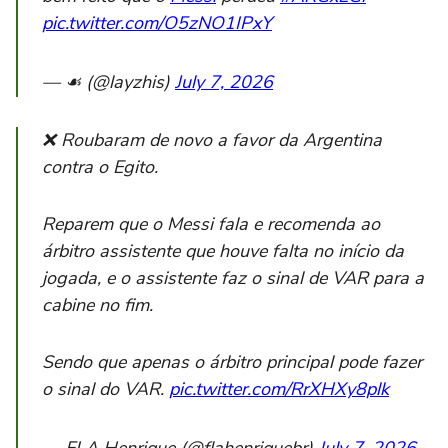
pic.twitter.com/O5zNO1IPxY
— ☙ (@layzhis)
July 7, 2026
❌ Roubaram de novo a favor da Argentina
contra o Egito.
Reparem que o Messi fala e recomenda ao
árbitro assistente que houve falta no início da
jogada, e o assistente faz o sinal de VAR para a
cabine no fim.
Sendo que apenas o árbitro principal pode fazer
o sinal do VAR.
pic.twitter.com/RrXHXy8plk
— FLA Henrique (@flahenriquebr)
July 7, 2026