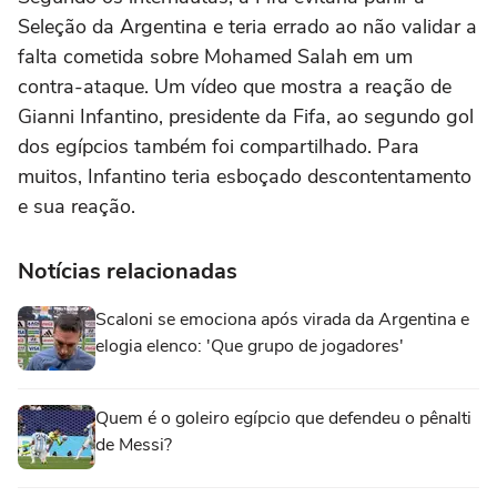
Seleção da Argentina e teria errado ao não validar a
falta cometida sobre Mohamed Salah em um
contra-ataque. Um vídeo que mostra a reação de
Gianni Infantino, presidente da Fifa, ao segundo gol
dos egípcios também foi compartilhado. Para
muitos, Infantino teria esboçado descontentamento
e sua reação.
Notícias relacionadas
Scaloni se emociona após virada da Argentina e
elogia elenco: 'Que grupo de jogadores'
Quem é o goleiro egípcio que defendeu o pênalti
de Messi?