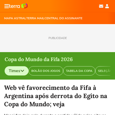
MAPA ASTRAL
TERRA MAIL
CENTRAL DO ASSINANTE
PUBLICIDADE
Copa do Mundo da Fifa 2026
Times
BOLÃO DOS JOGOS
TABELA DA COPA
SELEÇÃO B
Selecione o time para ver as notícias
Web vê favorecimento da Fifa à
Argentina após derrota do Egito na
Copa do Mundo; veja