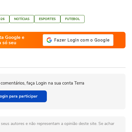
026
NOTÍCIAS
ESPORTES
FUTEBOL
ta Google e
a só seu
 comentários, faça Login na sua conta Terra
ogin para participar
seus autores e não representam a opinião deste site. Se achar