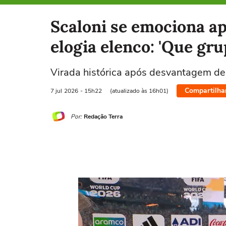
Selecione o time para ver as notícias
Scaloni se emociona ap
elogia elenco: 'Que gru
Virada histórica após desvantagem de 
Compartilha
7 jul
2026
- 15h22
(atualizado às 16h01)
Por:
Redação Terra