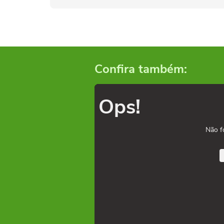
Confira também:
Ops!
Não f