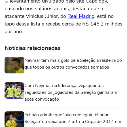
O levantamento divulgado pelo site Capology,
baseado nos salários anuais, destaca que o
atacante Vinicius Júnior, do
Real Madrid
, está no
topo dessa lista e recebe cerca de R$ 146,2 milhões
por ano.
Notícias relacionadas
Neymar tem mais gols pela Seleção Brasileira do
que todos os outros convocados somados
Com Neymar na liderança, veja quantos
seguidores os jogadores da Seleção ganharam
após convocação
Felipão admite que ‘não conseguiu blindar
Seleção’ no vexatório 7 a 1 na Copa de 2014 em