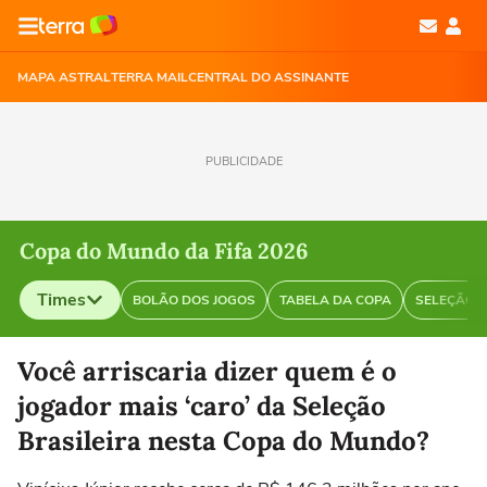
MAPA ASTRAL
TERRA MAIL
CENTRAL DO ASSINANTE
PUBLICIDADE
Copa do Mundo da Fifa 2026
Times
BOLÃO DOS JOGOS
TABELA DA COPA
SELEÇÃO B
Selecione o time para ver as notícias
Você arriscaria dizer quem é o
jogador mais ‘caro’ da Seleção
Brasileira nesta Copa do Mundo?