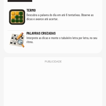
TERMO
Descubra a palavra do dia em até 6 tentativas. Observe as
dicas e avance até acertar.
PALAVRAS CRUZADAS
Interprete as dicas e monte o tabuleiro letra por letra, no seu
ritmo.
PUBLICIDADE