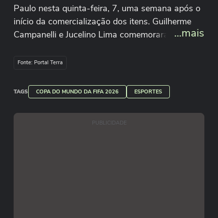
Paulo nesta quinta-feira, 7, uma semana após o
início da comercialização dos itens. Guilherme
...mais
Campanelli e Jucelino Lima comemoraram as
vendas, mas relataram uma queda se
comparado à Copa do Catar. Fábio
Fonte: Portal Terra
Shimab/Redação Terra Raul Godoy/Redação
Terra
TAGS
COPA DO MUNDO DA FIFA 2026
ESPORTES
PUBLICIDADE