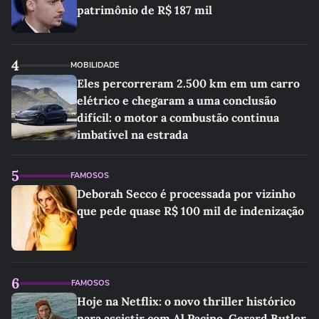
patrimônio de R$ 187 mil
4
MOBILIDADE
Eles percorreram 2.500 km em um carro
elétrico e chegaram a uma conclusão
difícil: o motor a combustão continua
imbatível na estrada
5
FAMOSOS
Deborah Secco é processada por vizinho
que pede quase R$ 100 mil de indenização
6
FAMOSOS
Hoje na Netflix: o novo thriller histórico
para assistir com Al Pacino, Gerard Butler