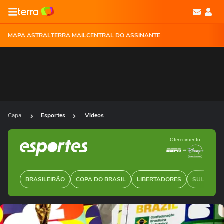
MAPA ASTRAL
TERRA MAIL
CENTRAL DO ASSINANTE
Capa
Esportes
Videos
Oferecimento
BRASILEIRÃO
COPA DO BRASIL
LIBERTADORES
SUL-AMER
Ops!