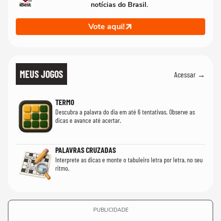
notícias do Brasil.
Vote aqui!
MEUS JOGOS
Acessar →
TERMO
Descubra a palavra do dia em até 6 tentativas. Observe as
dicas e avance até acertar.
PALAVRAS CRUZADAS
Interprete as dicas e monte o tabuleiro letra por letra, no seu
ritmo.
PUBLICIDADE