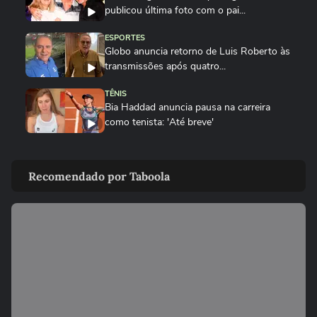
publicou última foto com o pai...
ESPORTES
Globo anuncia retorno de Luis Roberto às
transmissões após quatro...
TÊNIS
Bia Haddad anuncia pausa na carreira
como tenista: 'Até breve'
ESPORTES
Rebeca Andrade conquista a maior nota
Recomendado por Taboola
do mundo no salto em 2026...
SURFE
Do isopor ao colo do filho: como 'Seu
Luiz' moldou o campeão Italo...
GINÁSTICA
Rebeca Andrade conquista a maior nota
do mundo no salto em 2026