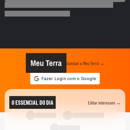
PALMEIRAS
Palmeiras reforça combate à violência
contra a mulher nos 20 anos...
ESPORTES
Rayssa Leal destaca legado olímpico do
skate, mas diz que esporte...
ESPORTES
Rayssa Leal fala sobre competir no Dia
dos Pais e diz que ganhará...
Meu Terra
Acessar o Meu Terra →
ESPORTES
Alex Escobar passa por cirurgia para
retirada de tumor
ESPORTES
Salah ganha festa surreal ao ser
O ESSENCIAL DO DIA
Editar interesses →
apresentado à torcida do...
BASQUETE
Hortência explica por que passou a usar
"OLY" ao lado do nome nas...