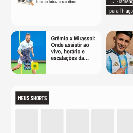
→ Flamengo
letra por letra, no seu ritmo.
para Thiago
Grêmio x Mirassol:
Onde assistir ao
vivo, horário e
escalações da
Copa do Brasil
MEUS SHORTS