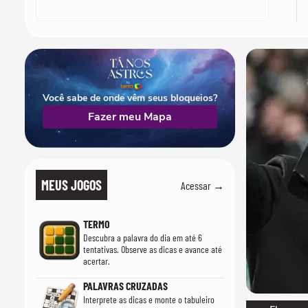
Você sabe de onde vêm seus bloqueios?
Fazer meu Mapa
MEUS JOGOS
Acessar →
TERMO
Descubra a palavra do dia em até 6
tentativas. Observe as dicas e avance até
acertar.
PALAVRAS CRUZADAS
Interprete as dicas e monte o tabuleiro