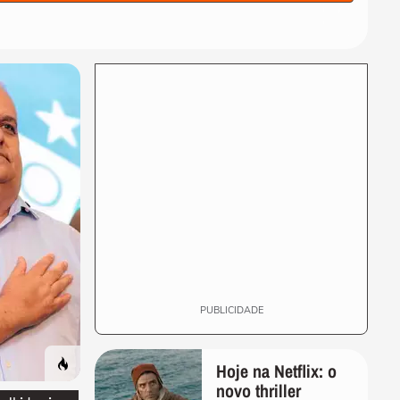
seleção da Espanha arrasta
multidão em...
COPA DO MUNDO DA FIFA 2026
Lamine Yamal manda recado
a Paredes após agressão a
Gavi na final...
COPA DO MUNDO DA FIFA 2026
Adolescente morre após
fonte desabar durante
comemoração do título...
COPA DO MUNDO DA FIFA 2026
Torcedores argentinos
entram em confronto com a
PM no RJ após...
PUBLICIDADE
Hoje na Netflix: o
novo thriller