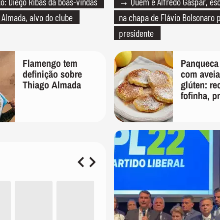
: Diego Ribas dá boas-vindas
→ Quem é Alfredo Gaspar, esc
 Almada, alvo do clube
na chapa de Flávio Bolsonaro 
presidente
Flamengo tem
Panqueca
definição sobre
com avei
Thiago Almada
glúten: re
fofinha, p
nutritiva 
café da m