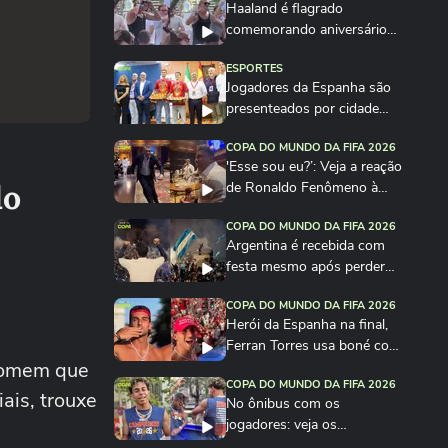
Haaland é flagrado
comemorando aniversário
em festa na Itália
ESPORTES
Jogadores da Espanha são
presenteados por cidade
com quantidade de...
COPA DO MUNDO DA FIFA 2026
'Esse sou eu?’: Veja a reação
do
de Ronaldo Fenômeno à
imitação de Vieri
COPA DO MUNDO DA FIFA 2026
Argentina é recebida com
festa mesmo após perder
para a Espanha na...
COPA DO MUNDO DA FIFA 2026
Herói da Espanha na final,
Ferran Torres usa boné com
 homem que
frase de...
COPA DO MUNDO DA FIFA 2026
ais, trouxe
No ônibus com os
jogadores: veja os
bastidores da festa da