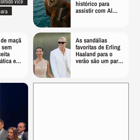
olhido vice
histórico para
assistir com Al
para
Pacino, Gerard
Butler e Jason
Momoa
 de maçã
As sandálias
a sem
favoritas de Erling
ceita
Haaland para o
rática e
verão são um par
para o
perfeito, ideal tanto
anhã
para usar na praia
com roupa de
banho quanto em
uma festa com
terno de linho