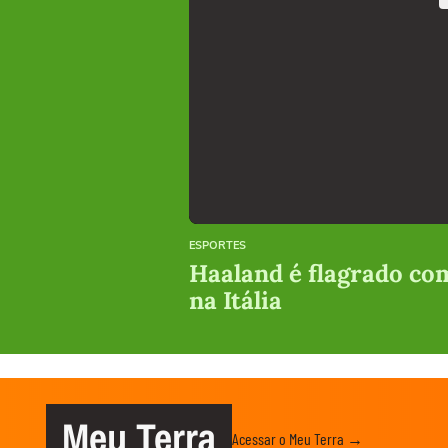
ESPORTES
Haaland é flagrado co
na Itália
Meu Terra
Acessar o Meu Terra →