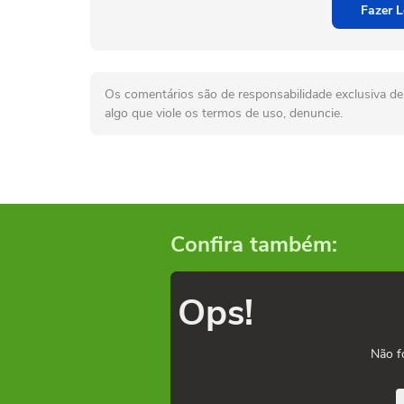
Fazer L
Os comentários são de responsabilidade exclusiva de 
algo que viole os termos de uso, denuncie.
Confira também:
Ops!
Não f