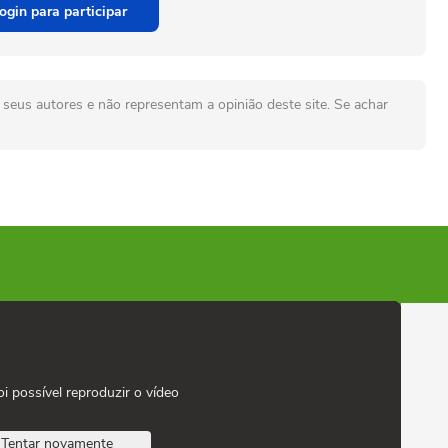
ogin para participar
seus autores e não representam a opinião deste site. Se achar
oi possível reproduzir o vídeo
Tentar novamente