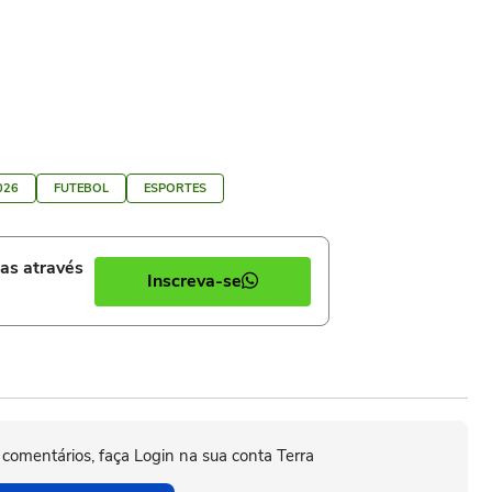
026
FUTEBOL
ESPORTES
ias através
Inscreva-se
 comentários, faça Login na sua conta Terra