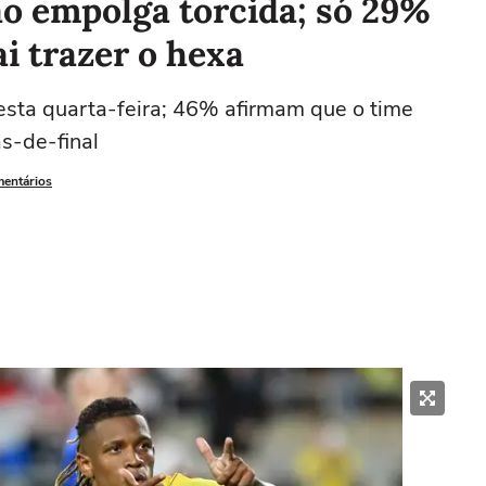
ão empolga torcida; só 29%
i trazer o hexa
esta quarta-feira; 46% afirmam que o time
s-de-final
mentários