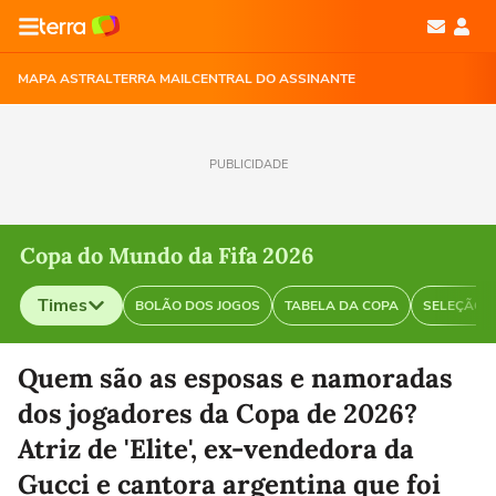
MAPA ASTRAL
TERRA MAIL
CENTRAL DO ASSINANTE
PUBLICIDADE
Copa do Mundo da Fifa 2026
Times
BOLÃO DOS JOGOS
TABELA DA COPA
SELEÇÃO B
Selecione o time para ver as notícias
Quem são as esposas e namoradas
dos jogadores da Copa de 2026?
Atriz de 'Elite', ex-vendedora da
Gucci e cantora argentina que foi