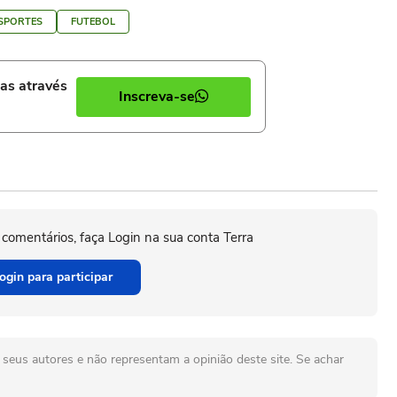
SPORTES
FUTEBOL
ias através
Inscreva-se
 comentários, faça Login na sua conta Terra
ogin para participar
seus autores e não representam a opinião deste site. Se achar