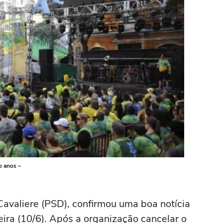
to anos –
Cavaliere (PSD), confirmou uma boa notícia
eira (10/6). Após a organização cancelar o