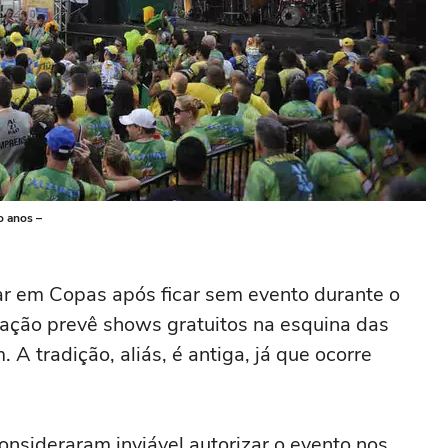
to anos –
nar em Copas após ficar sem evento durante o
ação prevê shows gratuitos na esquina das
A tradição, aliás, é antiga, já que ocorre
onsideraram inviável autorizar o evento nos