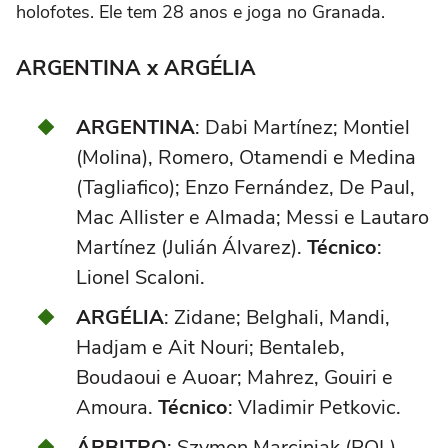
holofotes. Ele tem 28 anos e joga no Granada.
ARGENTINA x ARGÉLIA
ARGENTINA
: Dabi Martínez; Montiel
(Molina), Romero, Otamendi e Medina
(Tagliafico); Enzo Fernández, De Paul,
Mac Allister e Almada; Messi e Lautaro
Martínez (Julián Álvarez).
Técnico
:
Lionel Scaloni.
ARGÉLIA
: Zidane; Belghali, Mandi,
Hadjam e Ait Nouri; Bentaleb,
Boudaoui e Auoar; Mahrez, Gouiri e
Amoura.
Técnico
: Vladimir Petkovic.
ÁRBITRO
: Szymon Marciniak (POL).