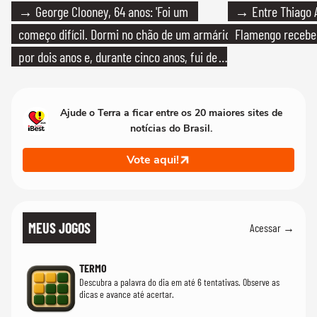
→ George Clooney, 64 anos: 'Foi um
→ Entre Thiago A
começo difícil. Dormi no chão de um armário
Flamengo recebeu
por dois anos e, durante cinco anos, fui de
bicicleta aos testes de elenco'
Ajude o Terra a ficar entre os 20 maiores sites de
notícias do Brasil.
Vote aqui!
MEUS JOGOS
Acessar →
TERMO
Descubra a palavra do dia em até 6 tentativas. Observe as
dicas e avance até acertar.