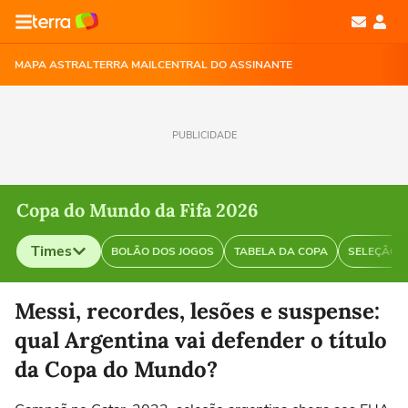
MAPA ASTRAL
TERRA MAIL
CENTRAL DO ASSINANTE
PUBLICIDADE
Copa do Mundo da Fifa 2026
Times
BOLÃO DOS JOGOS
TABELA DA COPA
SELEÇÃO B
Selecione o time para ver as notícias
Messi, recordes, lesões e suspense:
qual Argentina vai defender o título
da Copa do Mundo?