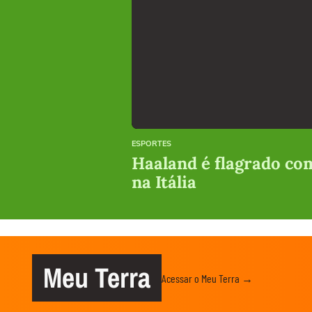
ESPORTES
Haaland é flagrado co
na Itália
Meu Terra
Acessar o Meu Terra →