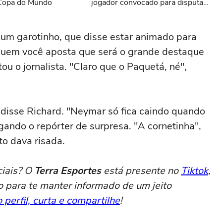
Copa do Mundo
jogador convocado para disputar
a Copa do Mundo
 um garotinho, que disse estar animado para
"Quem você aposta que será o grande destaque
tou o jornalista. "Claro que o Paquetá, né",
 disse Richard. "Neymar só fica caindo quando
gando o repórter de surpresa. "A cornetinha",
to dava risada.
ciais? O
Terra Esportes
está presente no
Tiktok
,
o para te manter informado de um jeito
 perfil, curta e compartilhe
!