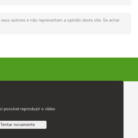
seus autores e não representam a opinião deste site. Se achar
oi possível reproduzir o vídeo
Tentar novamente