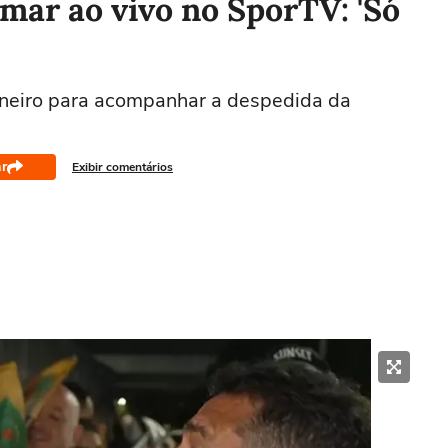
mar ao vivo no SporTV: 'Só
aneiro para acompanhar a despedida da
r
Exibir comentários