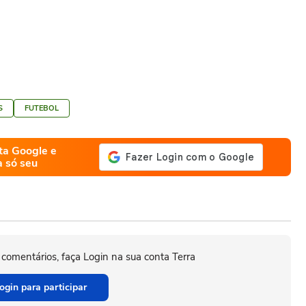
S
FUTEBOL
ta Google e
a só seu
 comentários, faça Login na sua conta Terra
ogin para participar