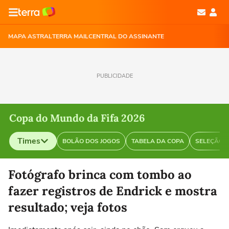
MAPA ASTRAL
TERRA MAIL
CENTRAL DO ASSINANTE
PUBLICIDADE
Copa do Mundo da Fifa 2026
Times
BOLÃO DOS JOGOS
TABELA DA COPA
SELEÇÃO B
Selecione o time para ver as notícias
Fotógrafo brinca com tombo ao
fazer registros de Endrick e mostra
resultado; veja fotos