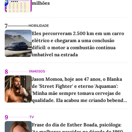
milhões
7
MOBILIDADE
Eles percorreram 2.500 km em um carro
elétrico e chegaram a uma conclusão
difícil: o motor a combustão continua
imbatível na estrada
8
FAMOSOS
Jason Momoa, hoje aos 47 anos, o Blanka
de 'Street Fighter' e eterno 'Aquaman':
'Minha mãe sempre tomava cervejas de
qualidade. Ela acabou me criando bebendo
as melhores'
9
TV
Frase do dia de Esther Boada, psicóloga:
'As mulheres nascidas na década de 1960