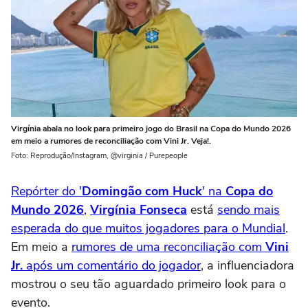
Virgínia abala no look para primeiro jogo do Brasil na Copa do Mundo 2026
em meio a rumores de reconciliação com Vini Jr. Veja!.
Foto: Reprodução/Instagram, @virginia / Purepeople
Repórter do '
Domingão com Huck
' na
Copa do
Mundo 2026
,
Virgínia Fonseca
está
sendo mais
esperada do que muitos jogadores para o Mundial
.
Em meio a
rumores de uma reconciliação com
Vini
Jr.
após um comentário do jogador
, a influenciadora
mostrou o seu tão aguardado primeiro look para o
evento.