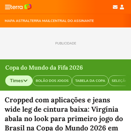
MAPA ASTRAL
TERRA MAIL
CENTRAL DO ASSINANTE
PUBLICIDADE
Copa do Mundo da Fifa 2026
Times
BOLÃO DOS JOGOS
TABELA DA COPA
SELEÇÃO B
Selecione o time para ver as notícias
Cropped com aplicações e jeans
wide leg de cintura baixa: Virgínia
abala no look para primeiro jogo do
Brasil na Copa do Mundo 2026 em