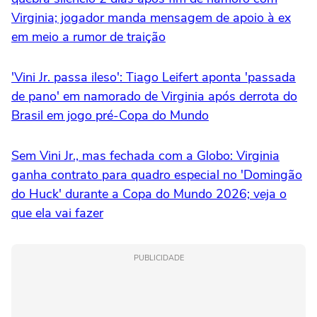
Virginia; jogador manda mensagem de apoio à ex
em meio a rumor de traição
'Vini Jr. passa ileso': Tiago Leifert aponta 'passada
de pano' em namorado de Virginia após derrota do
Brasil em jogo pré-Copa do Mundo
Sem Vini Jr., mas fechada com a Globo: Virginia
ganha contrato para quadro especial no 'Domingão
do Huck' durante a Copa do Mundo 2026; veja o
que ela vai fazer
PUBLICIDADE