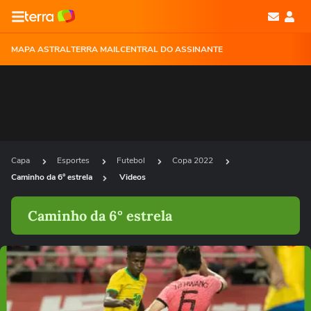
MAPA ASTRAL
TERRA MAIL
CENTRAL DO ASSINANTE
Capa
Esportes
Futebol
Copa 2022
Caminho da 6° estrela
Videos
Caminho da 6° estrela
Ops!
Não foi possível reproduzir o vídeo