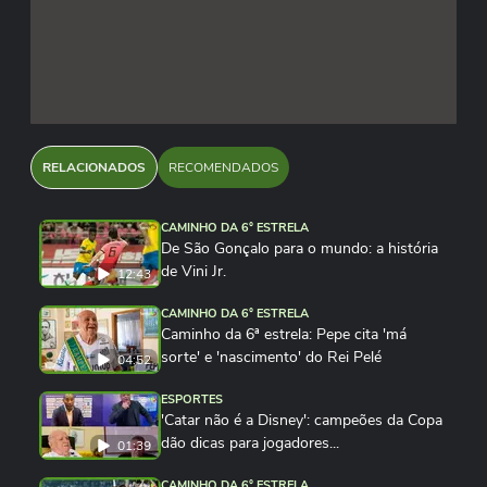
RELACIONADOS
RECOMENDADOS
CAMINHO DA 6° ESTRELA
De São Gonçalo para o mundo: a história
de Vini Jr.
12:43
CAMINHO DA 6° ESTRELA
Caminho da 6ª estrela: Pepe cita 'má
sorte' e 'nascimento' do Rei Pelé
04:52
ESPORTES
'Catar não é a Disney': campeões da Copa
dão dicas para jogadores...
01:39
CAMINHO DA 6° ESTRELA