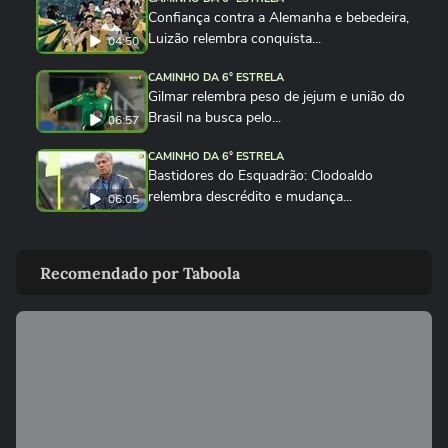
Confiança contra a Alemanha e bebedeira,
Luizão relembra conquista...
04:50
CAMINHO DA 6° ESTRELA
Gilmar relembra peso de jejum e união do
Brasil na busca pelo...
06:57
CAMINHO DA 6° ESTRELA
Bastidores do Esquadrão: Clodoaldo
relembra descrédito e mudança...
06:05
CAMINHO DA 6° ESTRELA
'Toca no Mané': Pepe relembra entrada do
Recomendado por Taboola
'Possesso' e fogueira de...
04:30