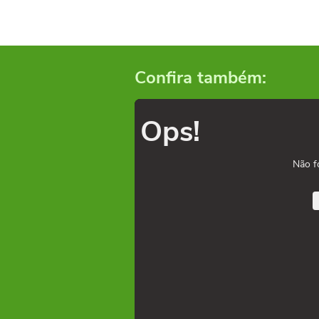
Confira também:
Ops!
Não f