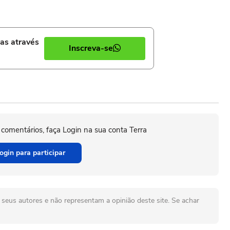
ias através
Inscreva-se
 comentários, faça Login na sua conta Terra
ogin para participar
seus autores e não representam a opinião deste site. Se achar