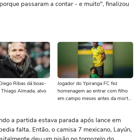
porque passaram a contar - e muito", finalizou
Diego Ribas dá boas-
Jogador do Ypiranga FC fez
 Thiago Almada, alvo
homenagem ao entrar com filho
em campo meses antes da morte
da criança
ndo a partida estava parada após lance em
pedia falta. Então, o camisa 7 mexicano, Layún,
ositalmente deu um pisão no tornozelo do