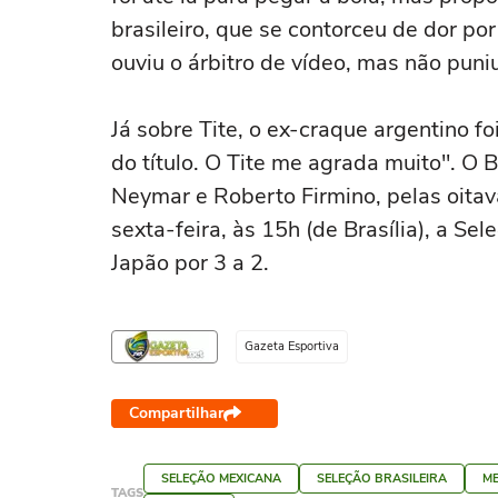
brasileiro, que se contorceu de dor por
ouviu o árbitro de vídeo, mas não pun
Já sobre Tite, o ex-craque argentino fo
do título. O Tite me agrada muito". O 
Neymar e Roberto Firmino, pelas oita
sexta-feira, às 15h (de Brasília), a Se
Japão por 3 a 2.
Gazeta Esportiva
Compartilhar
SELEÇÃO MEXICANA
SELEÇÃO BRASILEIRA
ME
TAGS