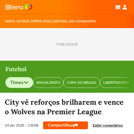
MAPA ASTRAL
TERRA MAIL
CENTRAL DO ASSINANTE
PUBLICIDADE
Futebol
Times
BRASILEIRÃO
COPA DO BRASIL
LIBERTADORES
Selecione o time para ver as notícias
City vê reforços brilharem e vence
o Wolves na Premier League
Compartilhar
Exibir comentários
24 jan
2026
- 13h58