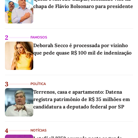
chapa de Flávio Bolsonaro para presidente
2
FAMOSOS
Deborah Secco é processada por vizinho
que pede quase R$ 100 mil de indenização
3
POLÍTICA
Terrenos, casa e apartamento: Datena
registra patrimônio de R$ 35 milhões em
candidatura a deputado federal por SP
4
NOTÍCIAS