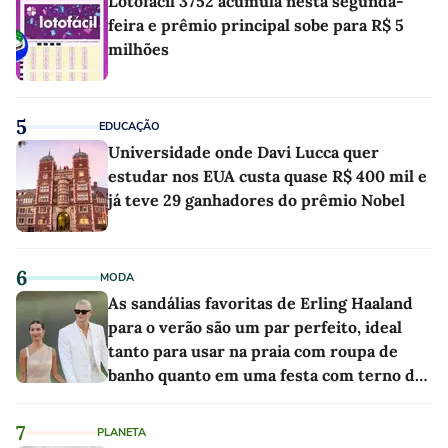
Lotofácil 3752 acumula nesta segunda-
feira e prêmio principal sobe para R$ 5
milhões
5
EDUCAÇÃO
Universidade onde Davi Lucca quer
estudar nos EUA custa quase R$ 400 mil e
já teve 29 ganhadores do prêmio Nobel
6
MODA
As sandálias favoritas de Erling Haaland
para o verão são um par perfeito, ideal
tanto para usar na praia com roupa de
banho quanto em uma festa com terno de
linho
7
PLANETA