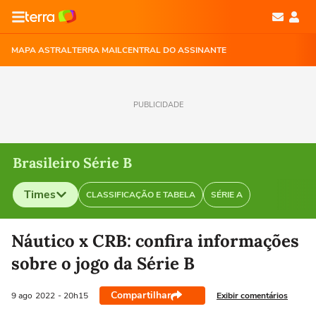
MAPA ASTRAL
TERRA MAIL
CENTRAL DO ASSINANTE
PUBLICIDADE
Brasileiro Série B
Times
CLASSIFICAÇÃO E TABELA
SÉRIE A
Selecione o time para ver as notícias
Náutico x CRB: confira informações
sobre o jogo da Série B
Compartilhar
Exibir comentários
9 ago
2022
- 20h15