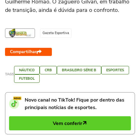
Guilherme Romão. O zagueiro Gilvan, em trabalho
de transição, ainda é dúvida para o confronto.
Gazeta Esportiva
Compartilhar
NÁUTICO
CRB
BRASILEIRO SÉRIE B
ESPORTES
TAGS
FUTEBOL
Novo canal no TikTok! Fique por dentro das
principais notícias de esportes.
Vem conferir