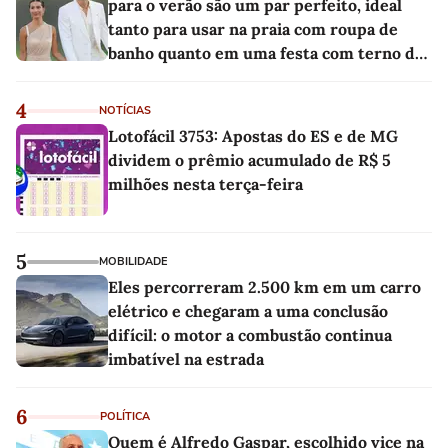
para o verão são um par perfeito, ideal
tanto para usar na praia com roupa de
banho quanto em uma festa com terno de
linho
4
NOTÍCIAS
Lotofácil 3753: Apostas do ES e de MG
dividem o prêmio acumulado de R$ 5
milhões nesta terça-feira
5
MOBILIDADE
Eles percorreram 2.500 km em um carro
elétrico e chegaram a uma conclusão
difícil: o motor a combustão continua
imbatível na estrada
6
POLÍTICA
Quem é Alfredo Gaspar, escolhido vice na