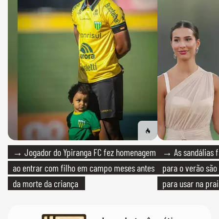
→ Jogador do Ypiranga FC fez homenagem
→ As sandálias f
ao entrar com filho em campo meses antes
para o verão são 
da morte da criança
para usar na pra
quanto em uma fe