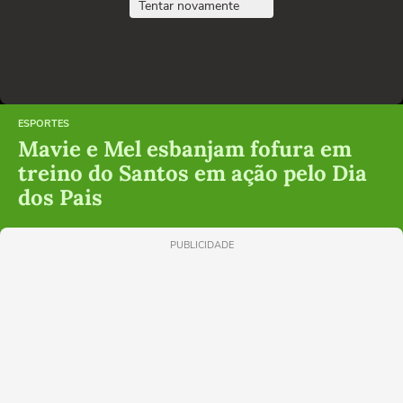
Tentar novamente
ESPORTES
Mavie e Mel esbanjam fofura em
treino do Santos em ação pelo Dia
dos Pais
PUBLICIDADE