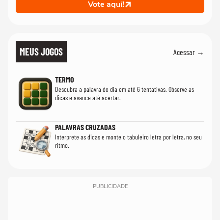
Vote aqui!
MEUS JOGOS
Acessar →
TERMO
Descubra a palavra do dia em até 6 tentativas. Observe as
dicas e avance até acertar.
PALAVRAS CRUZADAS
Interprete as dicas e monte o tabuleiro letra por letra, no seu
ritmo.
PUBLICIDADE