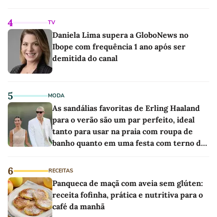
4
TV
Daniela Lima supera a GloboNews no
Ibope com frequência 1 ano após ser
demitida do canal
5
MODA
As sandálias favoritas de Erling Haaland
para o verão são um par perfeito, ideal
tanto para usar na praia com roupa de
banho quanto em uma festa com terno de
linho
6
RECEITAS
Panqueca de maçã com aveia sem glúten:
receita fofinha, prática e nutritiva para o
café da manhã