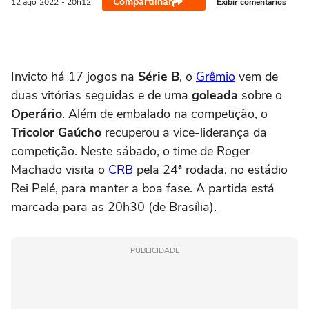
Compartilhar
Exibir comentários
12 ago
2022
- 20h12
Invicto há 17 jogos na
Série B
, o
Grêmio
vem de
duas vitórias seguidas e de uma
goleada
sobre o
Operário
. Além de embalado na competição, o
Tricolor Gaúcho
recuperou a vice-liderança da
competição. Neste sábado, o time de Roger
Machado visita o
CRB
pela 24ª rodada, no estádio
Rei Pelé, para manter a boa fase. A partida está
marcada para as 20h30 (de Brasília).
PUBLICIDADE