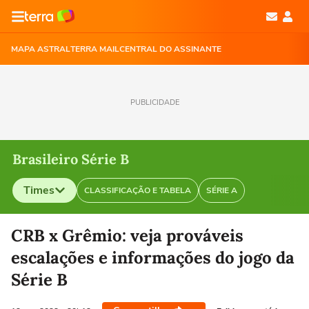
MAPA ASTRAL
TERRA MAIL
CENTRAL DO ASSINANTE
PUBLICIDADE
Brasileiro Série B
Times
CLASSIFICAÇÃO E TABELA
SÉRIE A
Selecione o time para ver as notícias
CRB x Grêmio: veja prováveis
escalações e informações do jogo da
Série B