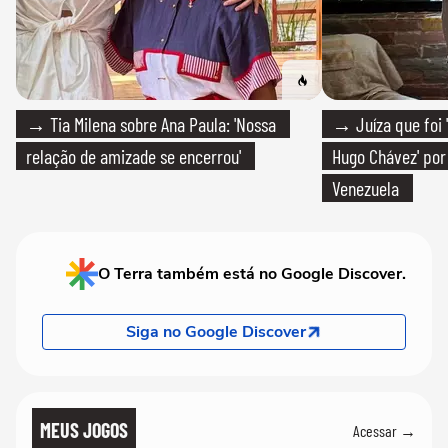
→ Tia Milena sobre Ana Paula: 'Nossa
→ Juíza que foi '
relação de amizade se encerrou'
Hugo Chávez' por 
Venezuela
O Terra também está no Google Discover.
Siga no Google Discover
MEUS JOGOS
Acessar →