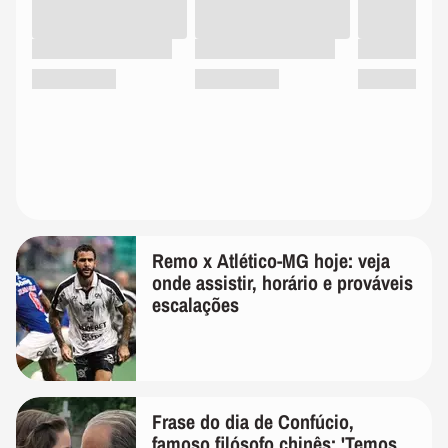
Remo x Atlético-MG hoje: veja
onde assistir, horário e prováveis
escalações
Frase do dia de Confúcio,
famoso filósofo chinês: 'Temos