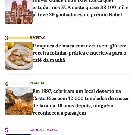
Universidade onde Davi Lucca quer
estudar nos EUA custa quase R$ 400 mil e
já teve 29 ganhadores do prêmio Nobel
3
RECEITAS
Panqueca de maçã com aveia sem glúten:
receita fofinha, prática e nutritiva para o
café da manhã
4
PLANETA
Em 1997, cobriram um local deserto na
Costa Rica com 12.000 toneladas de cascas
de laranja; 16 anos depois, ninguém
reconheceu a paisagem
5
SAMBA E PAGODE