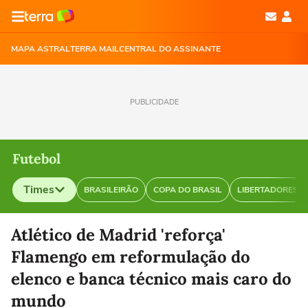
MAPA ASTRAL
TERRA MAIL
CENTRAL DO ASSINANTE
PUBLICIDADE
Futebol
Times
BRASILEIRÃO
COPA DO BRASIL
LIBERTADORES
Selecione o time para ver as notícias
Atlético de Madrid 'reforça'
Flamengo em reformulação do
elenco e banca técnico mais caro do
mundo