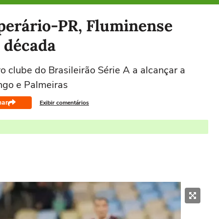
Operário-PR, Fluminense
a década
ro clube do Brasileirão Série A a alcançar a
ngo e Palmeiras
har
Exibir comentários