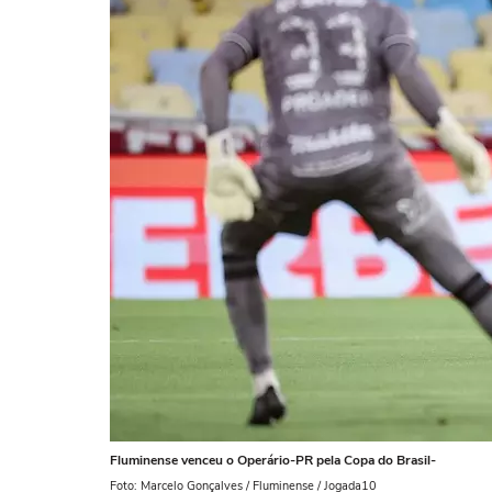
Fluminense venceu o Operário-PR pela Copa do Brasil-
Foto: Marcelo Gonçalves / Fluminense / Jogada10