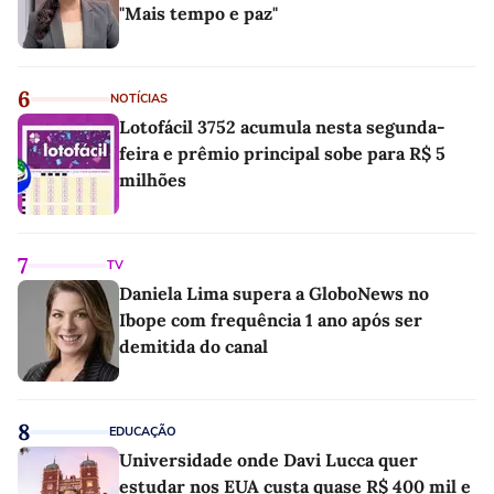
"Mais tempo e paz"
6
NOTÍCIAS
Lotofácil 3752 acumula nesta segunda-
feira e prêmio principal sobe para R$ 5
milhões
7
TV
Daniela Lima supera a GloboNews no
Ibope com frequência 1 ano após ser
demitida do canal
8
EDUCAÇÃO
Universidade onde Davi Lucca quer
estudar nos EUA custa quase R$ 400 mil e