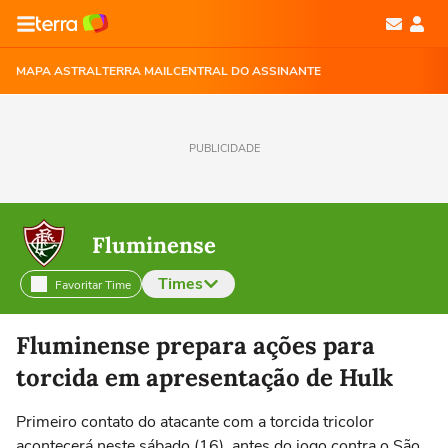
MAPA ASTRAL
TERRA MAIL
CENTRAL DO ASSINANTE
PUBLICIDADE
Fluminense
Times
Favoritar Time
Selecione o time para ver as notícias
Fluminense prepara ações para
torcida em apresentação de Hulk
Primeiro contato do atacante com a torcida tricolor
acontecerá neste sábado (16), antes do jogo contra o São