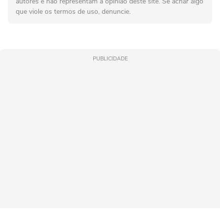
autores e não representam a opinião deste site. Se achar algo
que viole os termos de uso, denuncie.
PUBLICIDADE