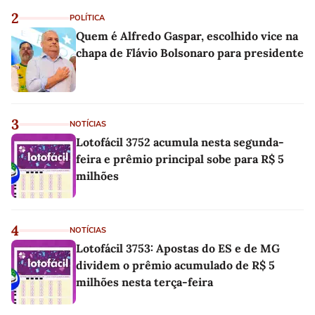
2
POLÍTICA
Quem é Alfredo Gaspar, escolhido vice na
chapa de Flávio Bolsonaro para presidente
3
NOTÍCIAS
Lotofácil 3752 acumula nesta segunda-
feira e prêmio principal sobe para R$ 5
milhões
4
NOTÍCIAS
Lotofácil 3753: Apostas do ES e de MG
dividem o prêmio acumulado de R$ 5
milhões nesta terça-feira