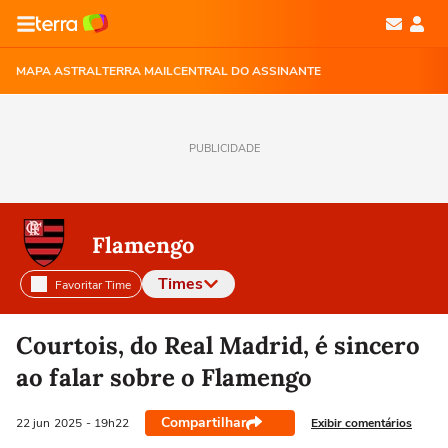
MAPA ASTRAL
TERRA MAIL
CENTRAL DO ASSINANTE
PUBLICIDADE
Flamengo
Times
Favoritar Time
Selecione o time para ver as notícias
Courtois, do Real Madrid, é sincero
ao falar sobre o Flamengo
Compartilhar
Exibir comentários
22 jun
2025
- 19h22