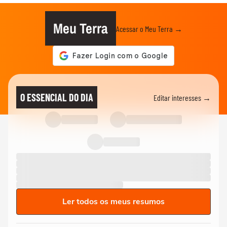
Meu Terra
Acessar o Meu Terra →
O ESSENCIAL DO DIA
Editar interesses →
Ler todos os meus resumos