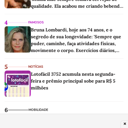
qualidade. Ela acabou me criando bebendo
as melhores'
4
FAMOSOS
Bruna Lombardi, hoje aos 74 anos, e o
segredo de sua longevidade: 'Sempre que
puder, caminhe, faça atividades físicas,
movimente o corpo. Exercícios diários,
mesmo pequenos, são libertadores'
5
NOTÍCIAS
Lotofácil 3752 acumula nesta segunda-
feira e prêmio principal sobe para R$ 5
milhões
6
MOBILIDADE
Eles percorreram 2.500 km em um carro
elétrico e chegaram a uma conclusão