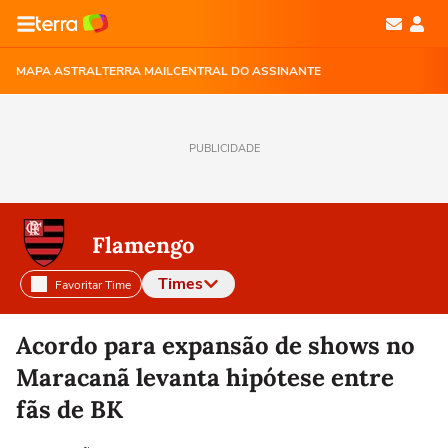
MAPA ASTRAL
TERRA MAIL
CENTRAL DO ASSINANTE
PUBLICIDADE
Flamengo
Times
Favoritar Time
Selecione o time para ver as notícias
Acordo para expansão de shows no
Maracanã levanta hipótese entre
fãs de BK