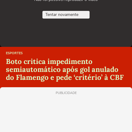
Tentar novamente
ESPORTES
Boto critica impedimento
semiautomático após gol anulado
do Flamengo e pede ‘critério’ à CBF
PUBLICIDADE