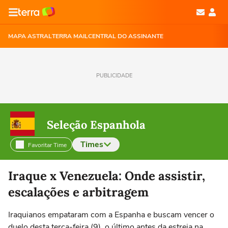
MAPA ASTRAL
TERRA MAIL
CENTRAL DO ASSINANTE
PUBLICIDADE
Seleção Espanhola
Times
Favoritar Time
Selecione o time para ver as notícias
Iraque x Venezuela: Onde assistir,
escalações e arbitragem
Iraquianos empataram com a Espanha e buscam vencer o
duelo desta terça-feira (9), o último antes da estreia na