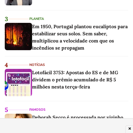
3
PLANETA
Em 1950, Portugal plantou eucaliptos para
estabilizar seus solos. Sem saber,
multiplicou a velocidade com que os
incêndios se propagam
4
NOTÍCIAS
Lotofácil 3753: Apostas do ES e de MG
dividem o prêmio acumulado de R$ 5
milhões nesta terça-feira
5
FAMOSOS
Deborah Secco é processada por vizinho
que pede quase R$ 100 mil de indenização